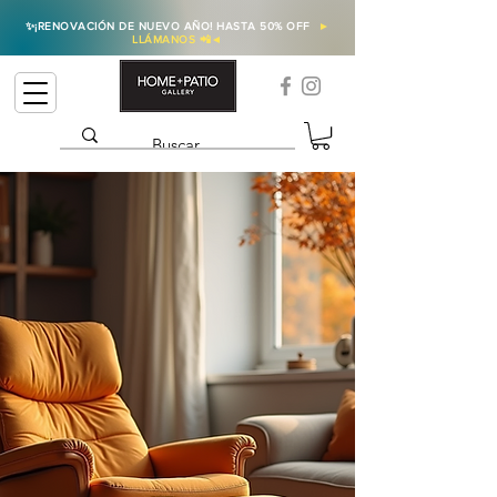
✨
¡RENOVACIÓN DE NUEVO AÑO! HASTA 50% OFF
►
LLÁMANOS 📲
◄
Nuevo Año, Nuevo
Hogar
Inventory Blowout!
Ahorra
Hasta 50%
en Nuestra
Colección de Navidad