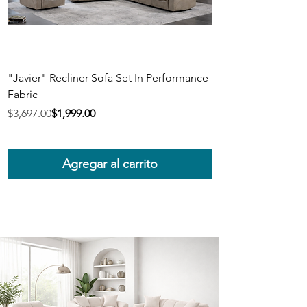
"Javier" Recliner Sofa Set In Performance
"Crawford" 4 Pcs B
Fabric
Ash Finish
Precio
Precio de oferta
Precio
Precio de oferta
$3,697.00
$1,999.00
$1,699.00
Agregar al carrito