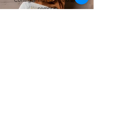
Consigue más que solo una
compra
HPG Rewards
Gana puntos con cada orden,
úsalos para descuentos.
Programa de Referidos
Invita amistades y todos ganan.