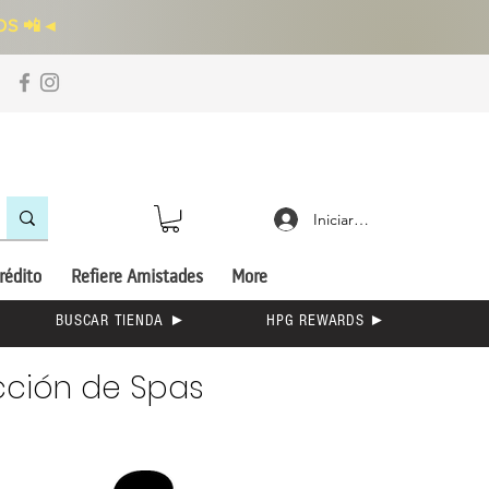
S 📲
◄
Iniciar sesión
rédito
Refiere Amistades
More
BUSCAR TIENDA ►
HPG REWARDS ►
cción de Spas