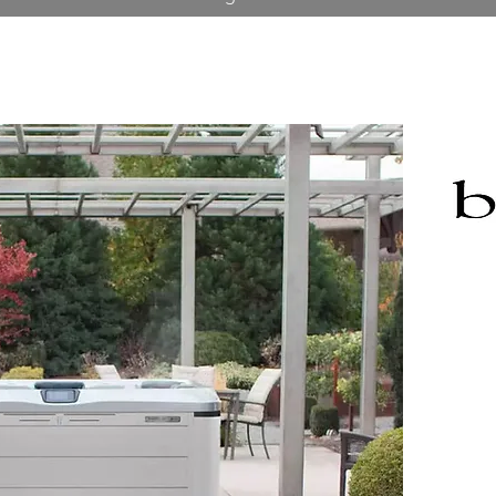
Vea s
su p
d