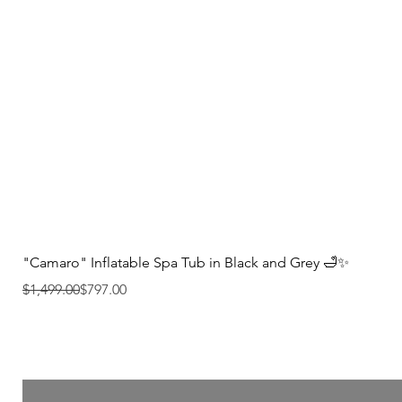
"Camaro" Inflatable Spa Tub in Black and Grey 🛁✨
Precio
Precio de oferta
$1,499.00
$797.00