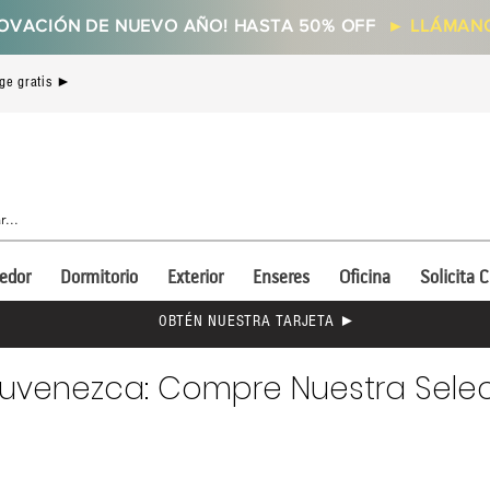
OVACIÓN DE NUEVO AÑO! HASTA 50% OFF
►
LLÁMANO
ge gratis ►
edor
Dormitorio
Exterior
Enseres
Oficina
Solicita C
OBTÉN NUESTRA TARJETA ►
ejuvenezca: Compre Nuestra Sele