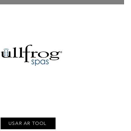
u spa Bullfrog favorito en
atio usando la herramienta
e realidad aumentada
USAR AR TOOL