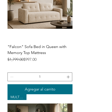
"Falcon" Sofa Bed in Queen with
Memory Top Mattress
Precio
Precio de oferta
$1,799.00
$997.00
Agregar al carrito
MULTI-USE