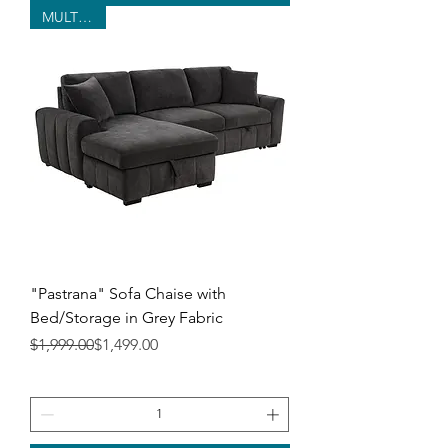
MULTI-USE
"Pastrana" Sofa Chaise with
Bed/Storage in Grey Fabric
Precio
Precio de oferta
$1,999.00
$1,499.00