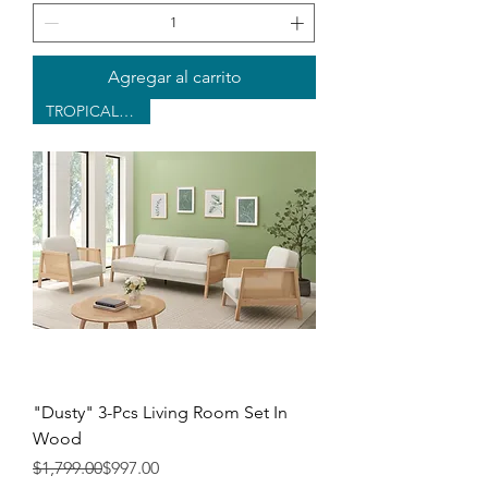
Agregar al carrito
TROPICAL LOOK
"Dusty" 3-Pcs Living Room Set In
Wood
Precio
Precio de oferta
$1,799.00
$997.00