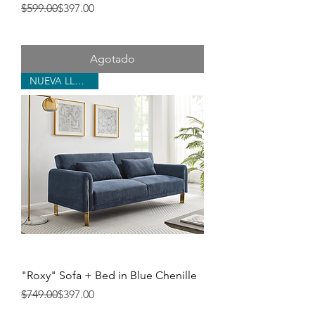
Precio
Precio de oferta
$599.00
$397.00
Agotado
NUEVA LLEGADA
"Roxy" Sofa + Bed in Blue Chenille
Precio
Precio de oferta
$749.00
$397.00