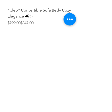
"Cleo" Convertible Sofa Bed– Cozy
Elegance 🛋️✨
Precio
Precio de oferta
$799.00
$347.00
Agotado