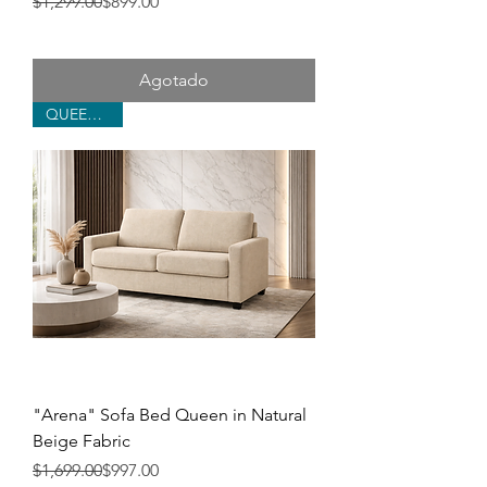
Precio
Precio de oferta
$1,299.00
$899.00
Agotado
QUEEN BED
"Arena" Sofa Bed Queen in Natural
Beige Fabric
Precio
Precio de oferta
$1,699.00
$997.00