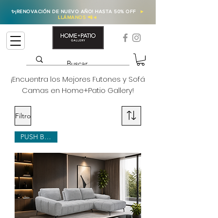
✨
¡RENOVACIÓN DE NUEVO AÑO! HASTA 50% OFF
►
LLÁMANOS 📲
◄
¡Encuentra los Mejores Futones y Sofá
Camas en Home+Patio Gallery!
Filtro
PUSH BACKS