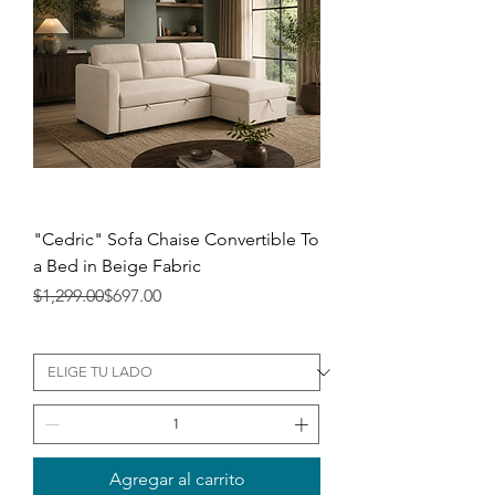
"Cedric" Sofa Chaise Convertible To
a Bed in Beige Fabric
Precio
Precio de oferta
$1,299.00
$697.00
Agregar al carrito