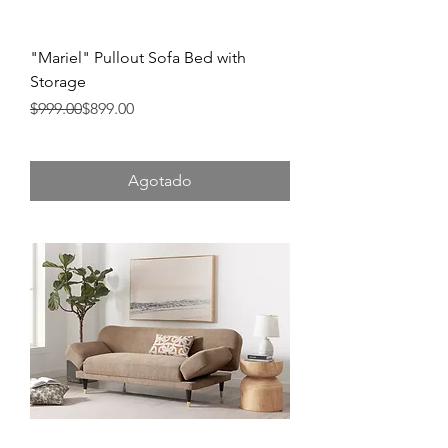
"Mariel" Pullout Sofa Bed with
Storage
Precio
Precio de oferta
$999.00
$899.00
Agotado