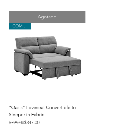
Agotado
COMFORT
"Oasis" Loveseat Convertible to
Sleeper in Fabric
Precio
Precio de oferta
$799.00
$347.00