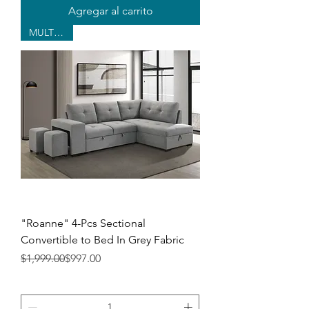
Agregar al carrito
MULTI-USE
"Roanne" 4-Pcs Sectional
Convertible to Bed In Grey Fabric
Precio
Precio de oferta
$1,999.00
$997.00