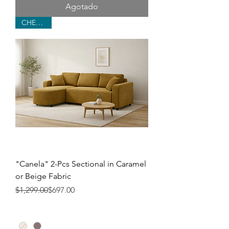
Agotado
CHENILLE
"Canela" 2-Pcs Sectional in Caramel
or Beige Fabric
Precio
Precio de oferta
$1,299.00
$697.00