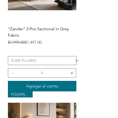
"Zander" 2-Pcs Sectional in Grey
Fabric
Precio
Precio de oferta
$1,999.00
$1,497.00
Agregar al carrito
FOLDING BED