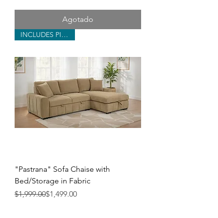
Agotado
INCLUDES PILLOWS
"Pastrana" Sofa Chaise with
Bed/Storage in Fabric
Precio
Precio de oferta
$1,999.00
$1,499.00