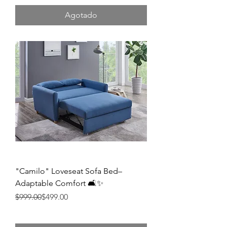
Agotado
"Camilo" Loveseat Sofa Bed–
Adaptable Comfort 🛋️✨
Precio
Precio de oferta
$999.00
$499.00