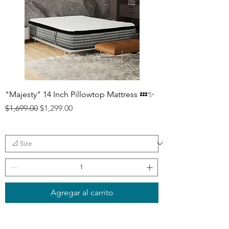
"Majesty" 14 Inch Pillowtop Mattress 💤✨
Precio
Precio de oferta
$1,699.00
$1,299.00
Agregar al carrito