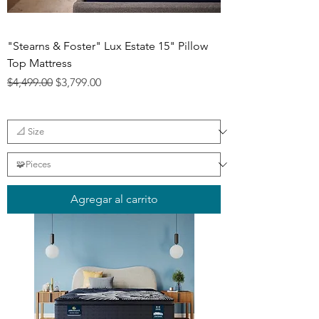
"Stearns & Foster" Lux Estate 15" Pillow
Top Mattress
Precio
Precio de oferta
$4,499.00
$3,799.00
Agregar al carrito