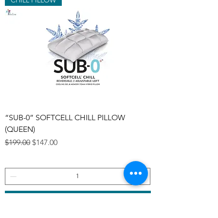
“SUB-0” SOFTCELL CHILL PILLOW
(QUEEN)
Precio
Precio de oferta
$199.00
$147.00
Agregar al carrito
COMFORT