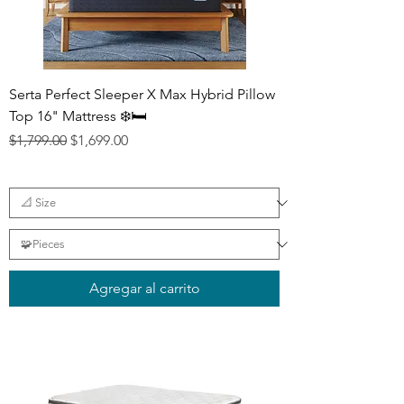
Serta Perfect Sleeper X Max Hybrid Pillow
Top 16" Mattress ❄️🛏️
Precio
Precio de oferta
$1,799.00
$1,699.00
Agregar al carrito