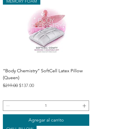
MEMORY FOAM
“Body Chemistry” SoftCell Latex Pillow
(Queen)
Precio
Precio de oferta
$219.00
$137.00
Agregar al carrito
CHILL PILLOW