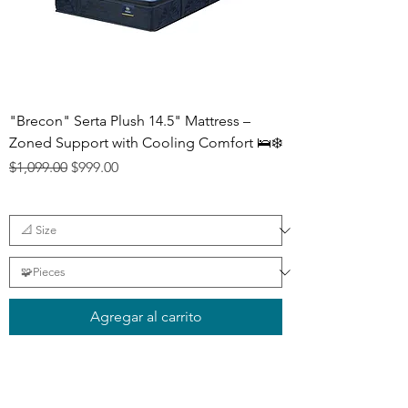
"Brecon" Serta Plush 14.5" Mattress –
Zoned Support with Cooling Comfort 🛌❄️
Precio
Precio de oferta
$1,099.00
$999.00
Agregar al carrito