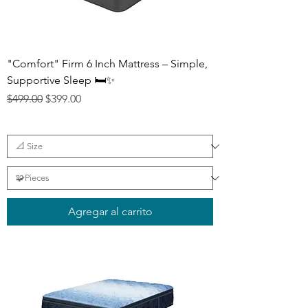
"Comfort" Firm 6 Inch Mattress – Simple,
Supportive Sleep 🛏️✨
Precio
Precio de oferta
$499.00
$399.00
Agregar al carrito