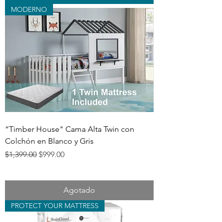
MODERNO
“Timber House" Cama Alta Twin con
Colchón en Blanco y Gris
Precio
Precio de oferta
$1,399.00
$999.00
Agotado
PROTECT YOUR MATTRESS