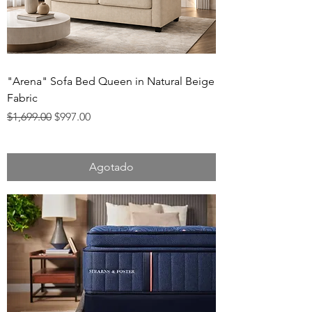
"Arena" Sofa Bed Queen in Natural Beige
Fabric
Precio
Precio de oferta
$1,699.00
$997.00
Agotado