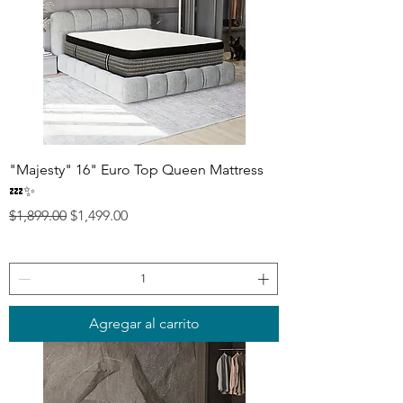
"Majesty" 16" Euro Top Queen Mattress
💤✨
Precio
Precio de oferta
$1,899.00
$1,499.00
Agregar al carrito