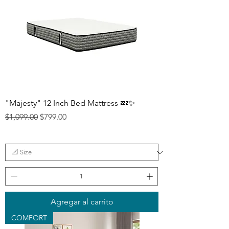
"Majesty" 12 Inch Bed Mattress 💤✨
Precio
Precio de oferta
$1,099.00
$799.00
Agregar al carrito
COMFORT