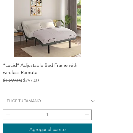
“Lucid” Adjustable Bed Frame with
wireless Remote
Precio
Precio de oferta
$1,299.00
$797.00
Agregar al carrito