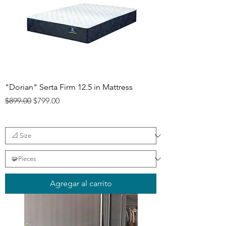
"Dorian" Serta Firm 12.5 in Mattress
Precio
Precio de oferta
$899.00
$799.00
Agregar al carrito