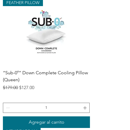
FEATHER PILLOW
“Sub-0°” Down Complete Cooling Pillow
(Queen)
Precio
Precio de oferta
$179.00
$127.00
Agregar al carrito