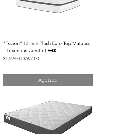
"Fuzion" 12 Inch Plush Euro Top Mattress
– Luxurious Comfort 🛏️❄️
Precio
Precio de oferta
$1,599.00
$597.00
Agotado