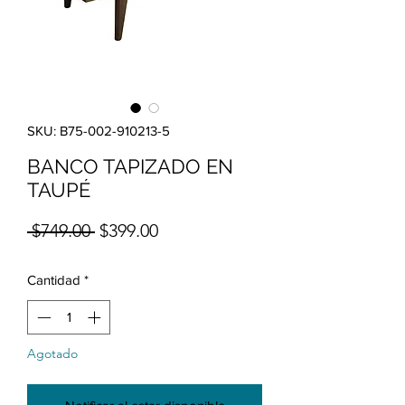
SKU: B75-002-910213-5
BANCO TAPIZADO EN
TAUPÉ
Precio
Precio de oferta
 $749.00 
$399.00
Cantidad
*
Agotado