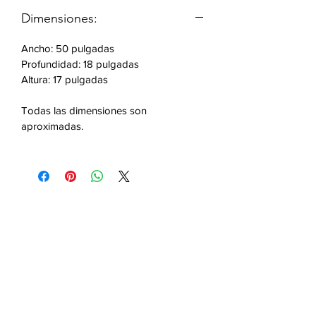
Dimensiones:
Características:
Ancho: 50 pulgadas
Patas de madera de caucho
Profundidad: 18 pulgadas
Tela color taupé
Altura: 17 pulgadas
Incluye: 1 banco
Todas las dimensiones son
aproximadas.