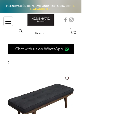
✨
¡RENOVACIÓN DE NUEVO AÑO! HASTA 50% OFF
►
LLÁMANOS 📲
◄
Chat with us on WhatsApp