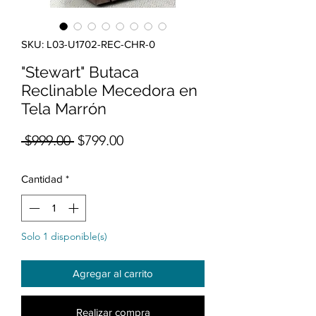
SKU: L03-U1702-REC-CHR-0
"Stewart" Butaca
Reclinable Mecedora en
Tela Marrón
Precio
Precio de oferta
 $999.00 
$799.00
Cantidad
*
Solo 1 disponible(s)
Agregar al carrito
Realizar compra