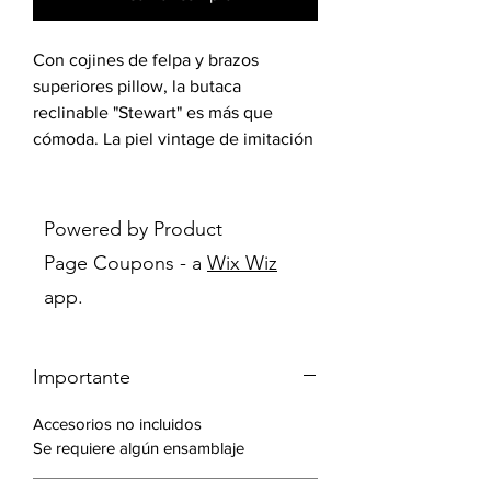
Con cojines de felpa y brazos
superiores pillow, la butaca
reclinable "Stewart" es más que
cómoda. La piel vintage de imitación
es fácil de mantener, lo que hace
que esta pieza sea ideal para la
relajación diaria. Esta butaca también
Powered by Product
cuenta con un mecanismo
Page Coupons - a
Wix Wiz
deslizante.
app.
Características:
Tapicería de piel de imitación
Importante
vintage.
Mecanismo deslizador y
Accesorios no incluidos
reclinable
Se requiere algún ensamblaje
Incluye: 1 butaca reclinable