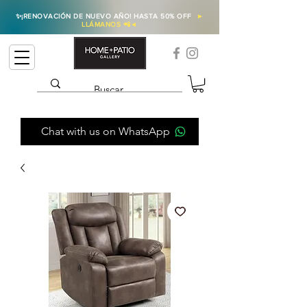
✨
¡RENOVACIÓN DE NUEVO AÑO! HASTA 50% OFF
►
LLÁMANOS 📲
◄
Chat with us on WhatsApp