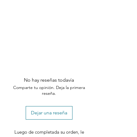
act fast! 🛒
política de devoluciones. Si tiene alguna
pregunta o necesita ayuda,
comuníquese con nuestro equipo de
Includes: (1) Recliner Chair
atención al cliente dentro de los plazos
especificados.
No hay reseñas todavía
Comparte tu opinión. Deja la primera
reseña.
Dejar una reseña
Luego de completada su orden, le