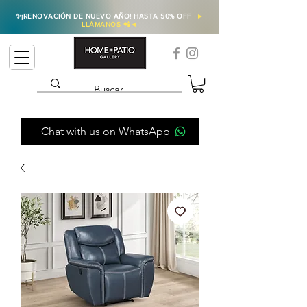
✨
¡RENOVACIÓN DE NUEVO AÑO! HASTA 50% OFF
►
LLÁMANOS 📲
◄
Chat with us on WhatsApp