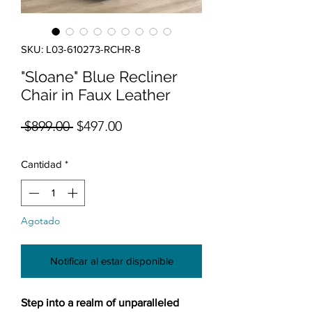
SKU: L03-610273-RCHR-8
"Sloane" Blue Recliner
Chair in Faux Leather
Precio
Precio de oferta
 $899.00 
$497.00
Cantidad
*
Agotado
Notificar al estar disponible
Step into a realm of unparalleled