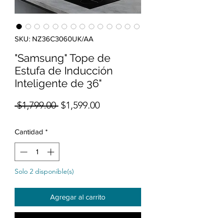
SKU: NZ36C3060UK/AA
"Samsung" Tope de
Estufa de Inducción
Inteligente de 36"
Precio
Precio de oferta
 $1,799.00 
$1,599.00
Cantidad
*
Solo 2 disponible(s)
Agregar al carrito