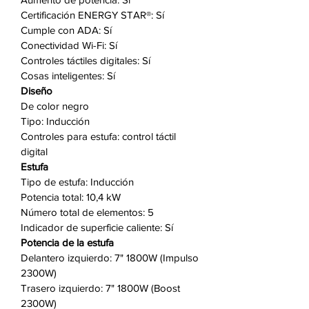
récord. Manténgase conectado y en
Certificación ENERGY STAR®: Sí
control con capacidades Wi-Fi
Cumple con ADA: Sí
integradas. Supervise su estufa de
Conectividad Wi-Fi: Sí
forma remota, ajuste la configuración
Controles táctiles digitales: Sí
y reciba notificaciones, brindándole
Cosas inteligentes: Sí
tranquilidad y conveniencia
Diseño
dondequiera que esté. Ahorre
De color negro
energía y tiempo con la tecnología
Tipo: Inducción
Controles para estufa: control táctil
de inducción, que calienta solo los
digital
utensilios de cocina y no la
Estufa
superficie circundante, lo que resulta
Tipo de estufa: Inducción
en una cocción más rápida y un
Potencia total: 10,4 kW
menor consumo de energía.
Número total de elementos: 5
Indicador de superficie caliente: Sí
Características clave:
Potencia de la estufa
Delantero izquierdo: 7" 1800W (Impulso
Control preciso de la temperatura
2300W)
Experimente la precisión culinaria
Trasero izquierdo: 7" 1800W (Boost
como nunca antes con el control
2300W)