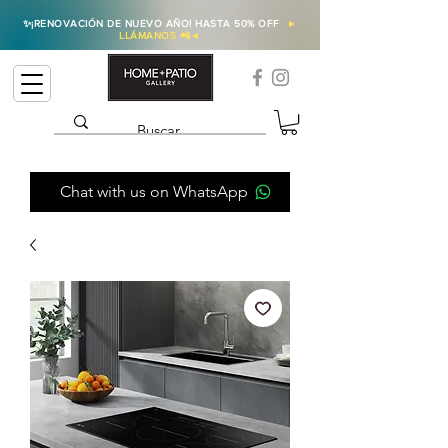
✨
¡RENOVACIÓN DE NUEVO AÑO! HASTA 50% OFF
►
LLÁMANOS 📲
◄
Chat with us on WhatsApp