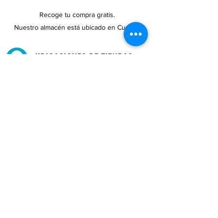
Incluye: 1 tope de estufa
Recoge tu compra gratis.
Nuestro almacén está ubicado en Cupey.
UBICACIONES DE TIENDAS
Tenemos tres tiendas disponibles para
usted.
Ver ubicaciones →
COMPRA POR TELÉFONO
ATENCIÓN AL CLIENTE