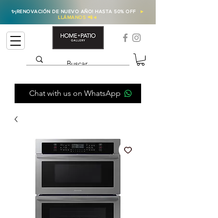
✨
¡RENOVACIÓN DE NUEVO AÑO! HASTA 50% OFF
►
LLÁMANOS 📲
◄
Chat with us on WhatsApp