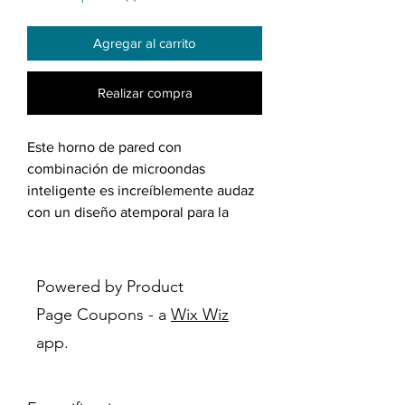
Agregar al carrito
Realizar compra
Este horno de pared con
combinación de microondas
inteligente es increíblemente audaz
con un diseño atemporal para la
combinación perfecta de forma y
función. Le permite hornear y asar
con resultados de cocción uniformes
Powered by Product
y consistentes.
Page Coupons - a
Wix Wiz
app.
Características:
Gran capacidad: tiene capacidad
para un asado, varias cacerolas o