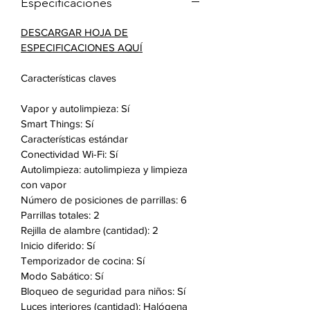
Especificaciones
dos bandejas llenas de galletas.
Controles táctiles digitales: los
DESCARGAR HOJA DE
controles táctiles ofrecen un
ESPECIFICACIONES AQUÍ
diseño integrado y de primera
calidad que es fácil de limpiar.
Características claves
Interior de cerámica azul: el
interior de esmalte de cerámica
Vapor y autolimpieza: Sí
azul ofrece una apariencia y
Smart Things: Sí
sensación de primera calidad.
Características estándar
Parrilas de uso pesado: Las
Conectividad Wi-Fi: Sí
parrilas de estilo profesional de
Autolimpieza: autolimpieza y limpieza
con vapor
uso pesado son resistentes y
Número de posiciones de parrillas: 6
duraderos.
Parrillas totales: 2
Elemento de horneado oculto: El
Rejilla de alambre (cantidad): 2
elemento de horneado está
Inicio diferido: Sí
oculto debajo de la superficie de
Temporizador de cocina: Sí
esmalte cerámico en la parte
Modo Sabático: Sí
inferior del horno. Esto
Bloqueo de seguridad para niños: Sí
proporciona una cavidad perfecta
Luces interiores (cantidad): Halógena