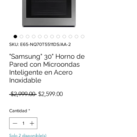
SKU: E65-NQ70T5511DS/AA-2
"Samsung" 30" Horno de
Pared con Microondas
Inteligente en Acero
Inoxidable
Precio
Precio de oferta
 $2,999.00 
$2,599.00
Cantidad
*
Solo 2 disponible(s)