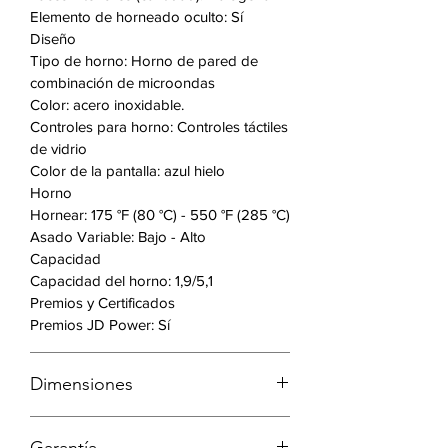
que facilita la limpieza.
Elemento de horneado oculto: Sí
Delay Bake: le permite preparar
Diseño
ahora y hornear más tarde,
Tipo de horno: Horno de pared de
combinación de microondas
cuando sea el momento
Color: acero inoxidable.
adecuado.
Controles para horno: Controles táctiles
Grill Microondas: El elemento para
de vidrio
asar a la parrilla hace que la
Color de la pantalla: azul hielo
comida quede crujiente por fuera
Horno
mientras mantiene un interior más
Hornear: 175 °F (80 °C) - 550 °F (285 °C)
jugoso.
Asado Variable: Bajo - Alto
Mantener caliente: permite que
Capacidad
sus comidas se mantengan
Capacidad del horno: 1,9/5,1
calientes y listas para servir.
Premios y Certificados
Ventana grande del horno: la
Premios JD Power: Sí
ventana grande del horno permite
que sus comidas se mantengan
Dimensiones
calientes y listas para servir.
Cocine de forma inteligente,
Dimensiones del producto
ahorre tiempo con Wi-Fi: