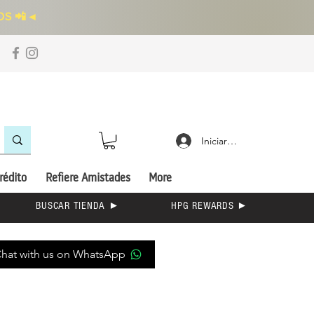
S 📲
◄
Iniciar sesión
rédito
Refiere Amistades
More
BUSCAR TIENDA ►
HPG REWARDS ►
hat with us on WhatsApp