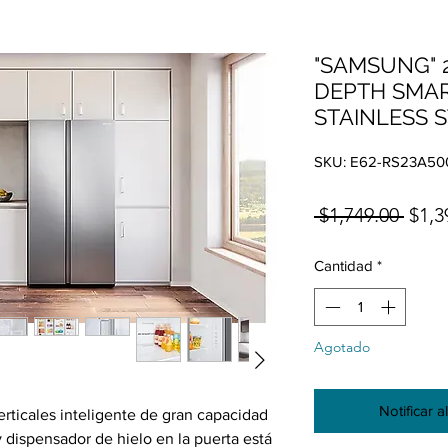
"SAMSUNG" 
DEPTH SMAR
STAINLESS 
SKU: E62-RS23A50
Prec
 $1,749.00 
$1,3
Cantidad
*
Agotado
Notificar a
erticales inteligente de gran capacidad
 dispensador de hielo en la puerta está