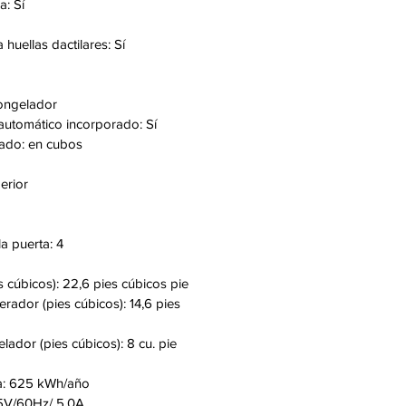
a: Sí
huellas dactilares: Sí
congelador
automático incorporado: Sí
cado: en cubos
erior
a puerta: 4
s cúbicos): 22,6 pies cúbicos pie
erador (pies cúbicos): 14,6 pies
ador (pies cúbicos): 8 cu. pie
a: 625 kWh/año
15V/60Hz/ 5.0A