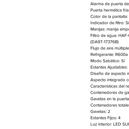
Alarma de puerta de 
uminación LED brillante diseñada para
Puerta hermética fría:
ior de su refrigerador para que pueda
Color de la pantalla:
 desea.
Indicador de filtro: Sí
A): Controles fáciles de alcanzar para
Manijas: manija emp
Filtro de agua: HAF
(DA97-17376B)
Flujo de aire múltiple
Refrigerante: R600a
Modo Sabático: Sí
Estantes Ajustables: 
Diseño de aspecto m
Aspecto integrado c
Características del r
Contenedores de gal
Gavetas en la puerta
Contenedores totale
Gavetas: 2
Estantes Fijos: 4
Luz interior: LED S