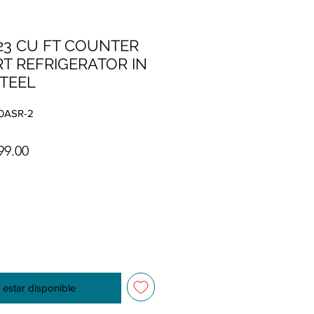
23 CU FT COUNTER
T REFRIGERATOR IN
STEEL
0ASR-2
io
Precio de oferta
99.00
l estar disponible