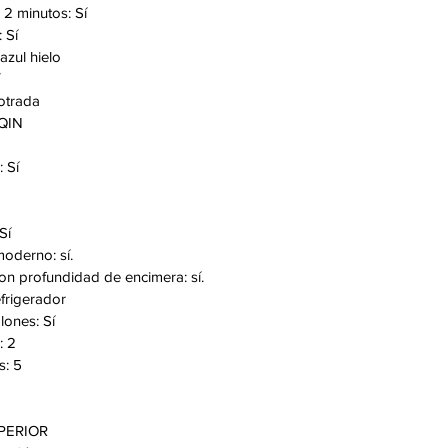
2 minutos: Sí
 Sí
 azul hielo
otrada
-QIN
: Sí
Sí
oderno: sí.
on profundidad de encimera: sí.
efrigerador
ones: Sí
: 2
s: 5
UPERIOR