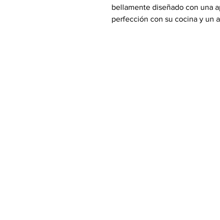
bellamente diseñado con una a
perfección con su cocina y un a
Características:
Perfectamente diseñado par
apariencia moderna que pres
diseño exclusivo de puerta 
integran a la perfección en s
Menos manchas significa men
las manchas diarias, para q
Manténgalo todo fresco con u
tecnología de ventilación mú
estante enfriados de maner
Máquina para hacer hielo en 
la puerta de alta capacidad
ahorra espacio en los estant
Conectividad Wi-Fi: use la a
inteligente para controlar la
de forma remota.