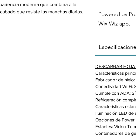
pariencia moderna que combina a la
cabado que resiste las manchas diarias.
Powered by Pr
Wix Wiz
app.
a una apariencia moderna: una
enta un exterior minimalista con un
Especificacion
plana y manijas empotradas que se
u cocina.
os limpieza: un acabado que resiste
DESCARGAR HOJA 
ue pase menos tiempo limpiando.
Características princ
na circulación uniforme del aire: la
Fabricador de hielo: 
ltiple mantiene los artículos en cada
Conectividad Wi-Fi: S
a uniforme
.
Cumple con ADA: Sí
la puerta: Máquina para hacer hielo en
Refrigeración comple
 con cubo de hielo desmontable que
Características está
Iluminación LED de al
es para sus alimentos congelados.
Opciones de Power F
plicación SmartThings en su teléfono
Estantes: Vidrio Te
 temperatura y monitorear su refrigerador
Contenedores de ga