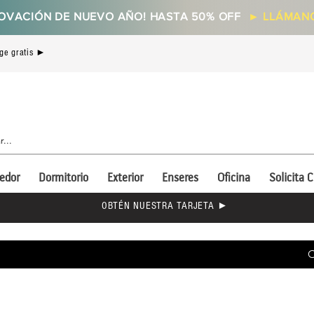
OVACIÓN DE NUEVO AÑO! HASTA 50% OFF
►
LLÁMANO
ge gratis ►
edor
Dormitorio
Exterior
Enseres
Oficina
Solicita C
OBTÉN NUESTRA TARJETA ►
C