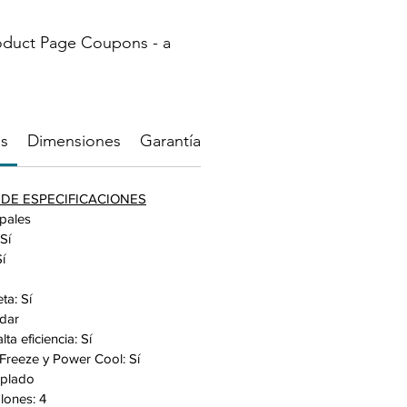
oduct Page Coupons - a
es
Dimensiones
Garantía
DE ESPECIFICACIONES
ipales
Sí
í
ta: Sí
ndar
ta eficiencia: Sí
reeze y Power Cool: Sí
mplado
lones: 4