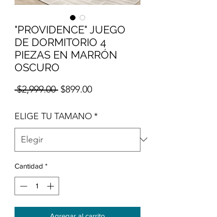
"PROVIDENCE" JUEGO
DE DORMITORIO 4
PIEZAS EN MARRÓN
OSCURO
Precio
Precio de oferta
 $2,999.00 
$899.00
ELIGE TU TAMANO
*
Cantidad
*
Agregar al carrito