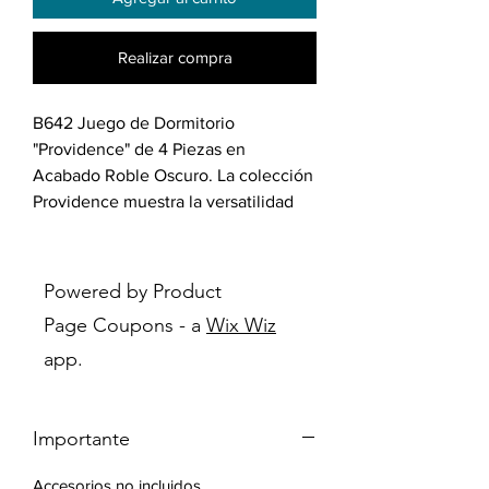
Realizar compra
B642 Juego de Dormitorio
"Providence" de 4 Piezas en
Acabado Roble Oscuro. La colección
Providence muestra la versatilidad
de un aspecto limpio y moderno. La
colección se compone de adler
macizos y chapas de roble. Los
Powered by Product
detalles como el marco de panel
Page Coupons - a
Wix Wiz
realzado simulado, los herrajes
app.
redondos con acabado cepillado y
los pies de caja con forma hacen que
esta suite pase de ser simple a
Importante
sofisticada.
Accesorios no incluidos