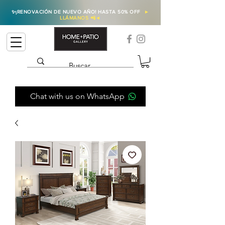
✨
¡RENOVACIÓN DE NUEVO AÑO! HASTA 50% OFF
►
LLÁMANOS 📲
◄
Chat with us on WhatsApp