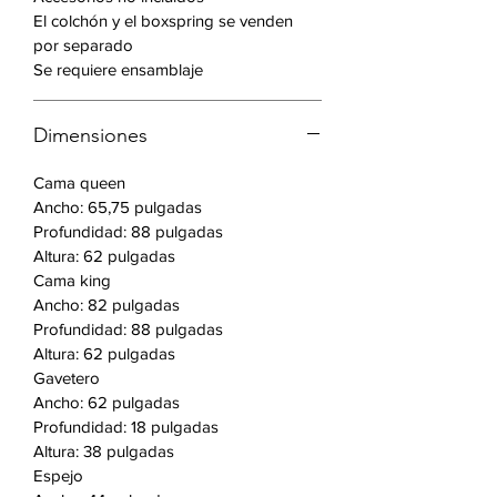
Características:
El colchón y el boxspring se venden
Sólidos de aliso y chapas de roble
por separado
Acabado de roble oscuro con
Se requiere ensamblaje
cepillo de alambre.
Deslizadores de rodamiento de
Dimensiones
bolas de extensiones completas
Gaveta superior forrado en fieltro
Cama queen
Incluye: 1 cama queen o king, 1
Ancho: 65,75 pulgadas
gavetero, 1 espejo y 1 mesita de
Profundidad: 88 pulgadas
noche
Altura: 62 pulgadas
Cama king
Ancho: 82 pulgadas
Profundidad: 88 pulgadas
Altura: 62 pulgadas
Gavetero
Ancho: 62 pulgadas
Profundidad: 18 pulgadas
Altura: 38 pulgadas
Espejo