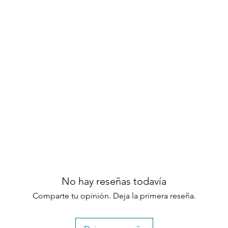
mador de acero inoxidable, protección
0 libras de gemas de vidrio transparente y
us puede funcionar durante 8ﾖ16 horas
 20 lb o puede conectarse a una línea
opano no incluido)
pano a través de la puerta lateral con
ojo magnético
as de madera y compuestas, patios de
 variedad de climas que incluyen sol
 fuertes vientos costeros
LYWOOD® genuina, una mezcla
s sostenibles que incluyen plásticos
céanos
No hay reseñas todavía
ima que no es propensa a astillarse,
Comparte tu opinión. Deja la primera reseña.
 o pudrirse
ños; garantía comercial de 3 años
a, jabón y un cepillo de cerdas suaves