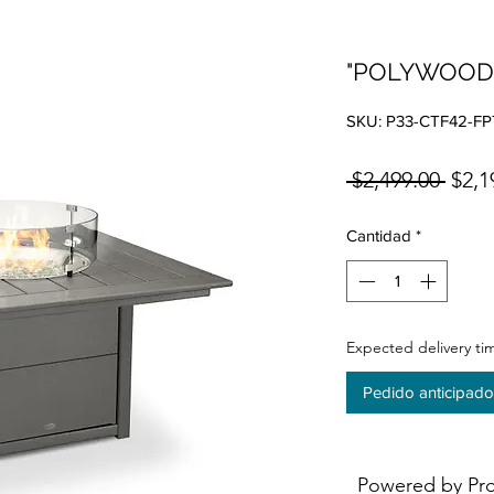
"POLYWOOD" 
SKU: P33-CTF42-FP
Prec
 $2,499.00 
$2,1
Cantidad
*
Expected delivery ti
Pedido anticipado
Powered by Pr