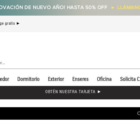
OVACIÓN DE NUEVO AÑO! HASTA 50% OFF
►
LLÁMANO
ge gratis ►
edor
Dormitorio
Exterior
Enseres
Oficina
Solicita C
OBTÉN NUESTRA TARJETA ►
C