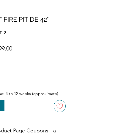
FIRE PIT DE 42"
T-2
io
Precio de oferta
99.00
me: 4 to 12 weeks (approximate)
oduct Page Coupons - a