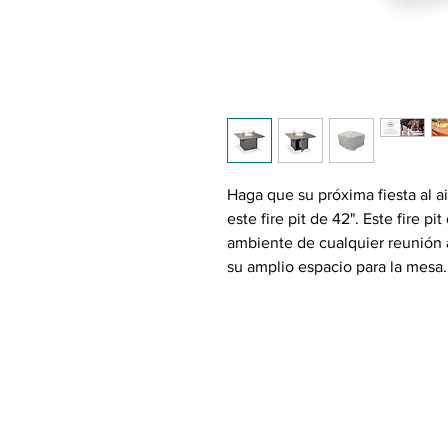
Haga que su próxima fiesta al 
este fire pit de 42". Este fire 
ambiente de cualquier reunión al
su amplio espacio para la mesa.
disfruta profundamente. conversa
fuego con este fire pit. Manteng
en uso con la cubierta duradera 
VER VÍDEO DEL PRODUCTO A
Características: