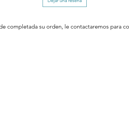
Dejar una reseña
o en todo el material HDPE; no requiere
n
de completada su orden, le contactaremos para co