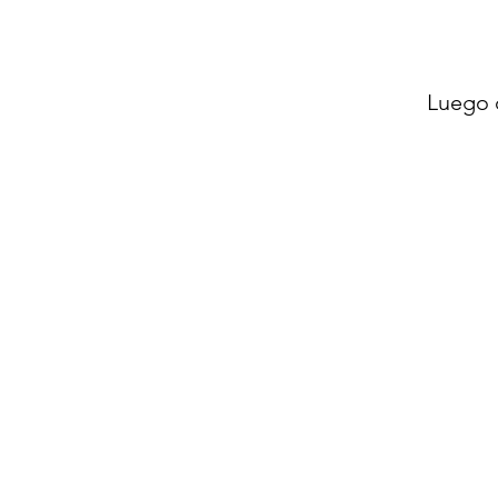
Protector UV y color continu
pintura ni impermeabilizació
Hardware de calidad marina
Luego 
Hecho en los EE. UU.
Incluye: 1 fire pit