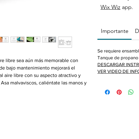
Wix Wiz
app.
Importante
D
Se requiere ensambl
Tanque de propano 
aire libre sea aún más memorable con
DESCARGAR INSTR
pit de bajo mantenimiento mejorará el
VER VIDEO DE IN
 aire libre con su aspecto atractivo y
 Asa malvaviscos, caliéntate las manos y
ciones o charlas triviales junto al
a el fire pit protegido cuando no esté
incluida.
QUÍ