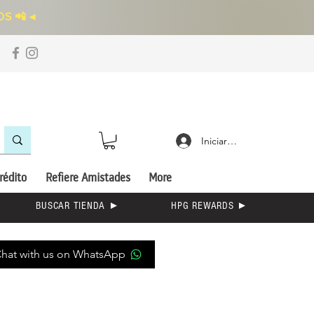
S 📲
◄
Iniciar sesión
rédito
Refiere Amistades
More
BUSCAR TIENDA ►
HPG REWARDS ►
hat with us on WhatsApp