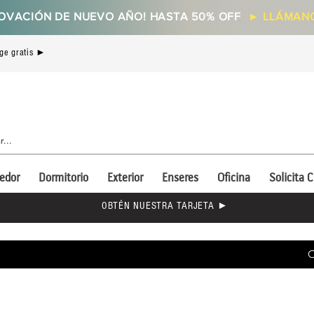
OVACIÓN DE NUEVO AÑO! HASTA 50% OFF
►
LLÁMANO
ge gratis ►
edor
Dormitorio
Exterior
Enseres
Oficina
Solicita C
OBTÉN NUESTRA TARJETA ►
C