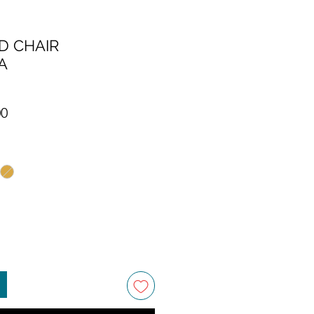
D CHAIR
A
Precio de oferta
00