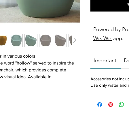
R
Powered by Pr
Wix Wiz
app.
in various colors
Important:
Di
e word "hollow" served to inspire the
rmchair, which provides complete
 visual idea. Available in
Accesories not incl
fect for both indoor and outdoor use,
Use only water and m
 room.
or with integrated LED
moulded
 pounds)