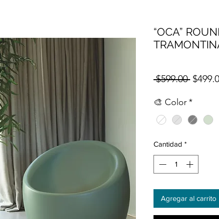
“OCA” ROUN
TRAMONTIN
Precio
 $599.00 
$499.
🎨 Color
*
Cantidad
*
Agregar al carrito