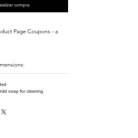
ealizar compra
oduct Page Coupons - a
mensions:
uded
ild soap for cleaning.