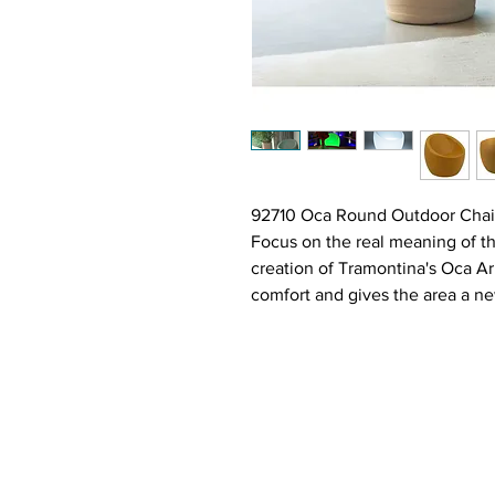
92710 Oca Round Outdoor Chair 
Focus on the real meaning of th
creation of Tramontina's Oca A
comfort and gives the area a new
various colors, this chair is per
from the backyard to the living
Features:
Choose from various colors 
Made of polyethylene, roto
Static weight capacity (325