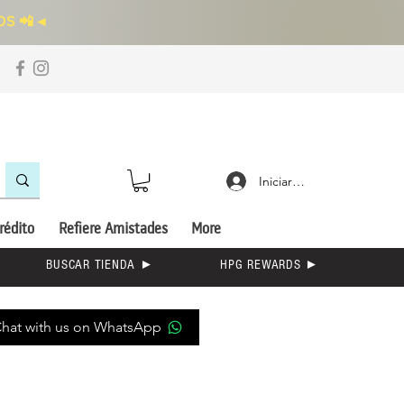
S 📲
◄
Iniciar sesión
rédito
Refiere Amistades
More
BUSCAR TIENDA ►
HPG REWARDS ►
hat with us on WhatsApp