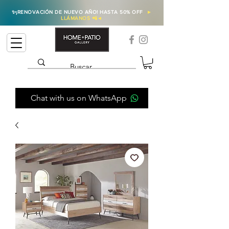
✨
¡RENOVACIÓN DE NUEVO AÑO! HASTA 50% OFF
►
LLÁMANOS 📲
◄
Chat with us on WhatsApp