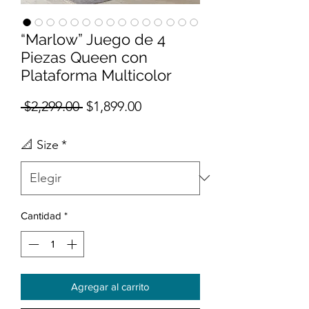
“Marlow” Juego de 4
Piezas Queen con
Plataforma Multicolor
Precio
Precio de oferta
 $2,299.00 
$1,899.00
📐 Size
*
Cantidad
*
Agregar al carrito