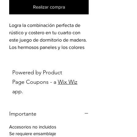
Realizar compra
Logra la combinación perfecta de
rústico y costero en tu cuarto con
este juego de dormitorio de madera.
Los hermosos paneles y los colores
de la madera natural crean un
impacto sorprendente en su espacio,
incluso en la cabecera de un solo
Powered by Product
panel. Las patas cónicas de metal
Page Coupons - a
Wix Wiz
brindan apoyo a cada pieza.
app.
Organiza fácilmente tus elementos
esenciales con una mesita de noche
de dos cajones, un gavetero de seis
Importante
cajones con espejo y un chest de
cinco cajones opcional. Los detalles
Accesorios no incluidos
aserrados en bruto agregan un
Se requiere ensamblaje
elemento adicional de carácter a su