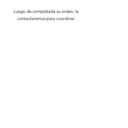
aproximadas.
Incluye: Una (1) cama, una (1) mesita
de noche, un (1) gavetero y un (1)
Luego de completada su orden, le
espejo
contactaremos para coordinar