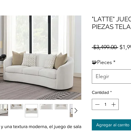
"LATTE" JUE
PIEZAS TELA
Prec
 $3,499.00 
$1,9
🧩Pieces
*
Elegir
Cantidad
*
Agregar al carrito
 y una textura moderna, el juego de sala