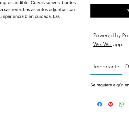
imprescindible. Curvas suaves, bordes
 sastrería. Los asientos adjuntos con
R
u apariencia bien cuidada. Las
leno de almohada de plumón sintético
oque final perfecto.
Powered by Pr
Wix Wiz
app.
e
 suaves y bordes redondeados
 ajustado
Importante
D
 (6)
s opciones a elegir)
Se requiere algún e