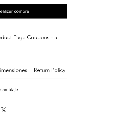
ealizar compra
oduct Page Coupons - a
imensiones
Return Policy ⚠️
Materials 🧩
nsamblaje