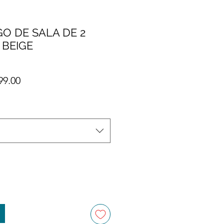
GO DE SALA DE 2
 BEIGE
io
Precio de oferta
99.00