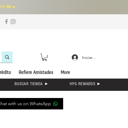
S 📲
◄
Iniciar sesión
rédito
Refiere Amistades
More
BUSCAR TIENDA ►
HPG REWARDS ►
hat with us on WhatsApp