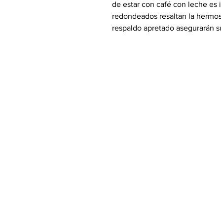
de estar con café con leche es 
redondeados resaltan la hermosa
respaldo apretado asegurarán s
almohadas decorativas con rel
de primera calidad agregan el t
Características:
Tapizado en tela beige suav
Diseño elegante con curvas
Asientos adjuntos y respaldo
Cojines decorativos incluidos
Incluye: 1 sofá y 1 loveseat (otra