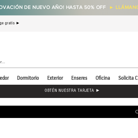
OVACIÓN DE NUEVO AÑO! HASTA 50% OFF
►
LLÁMANO
ge gratis ►
edor
Dormitorio
Exterior
Enseres
Oficina
Solicita C
OBTÉN NUESTRA TARJETA ►
C