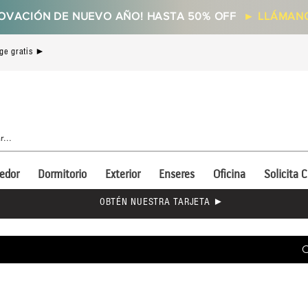
OVACIÓN DE NUEVO AÑO! HASTA 50% OFF
►
LLÁMANO
ge gratis ►
edor
Dormitorio
Exterior
Enseres
Oficina
Solicita C
OBTÉN NUESTRA TARJETA ►
C