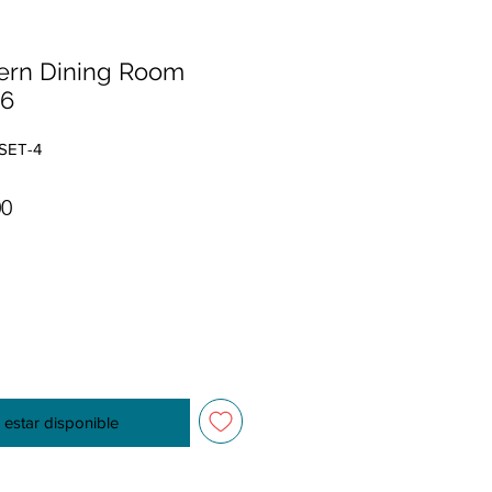
dern Dining Room
 6
SET-4
Precio de oferta
00
l estar disponible