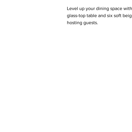
Level up your dining space with 
glass-top table and six soft be
hosting guests.
Why You’ll Love It ❤️:
Tempered Glass Table
– Slee
6 Upholstered Chairs
– Comfy
Black Metal Legs
– Strong + s
Room for 6
– Great for family
Easy Assembly
– Tools & ins
Chic, comfy, and made to impre
Tap
Add to Cart
to bring home t
Includes: 1 table and 6 chairs