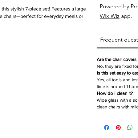
Powered by Pr
this stylish 7-piece set! Features a large
Wix Wiz
app.
ige chairs—perfect for everyday meals or
Frequent quest
k, strong, and easy to clean
Are the chair cover
 with modern stitched detailing
No, they are fixed for
tylish contrast
Is this set easy to a
 dinners or entertaining
Yes, all tools and in
tructions included
time is around 1 hour
How do I clean it?
ss.
Wipe glass with a so
he Kartell Dining Set today! 🛒💫
clean chairs with mi