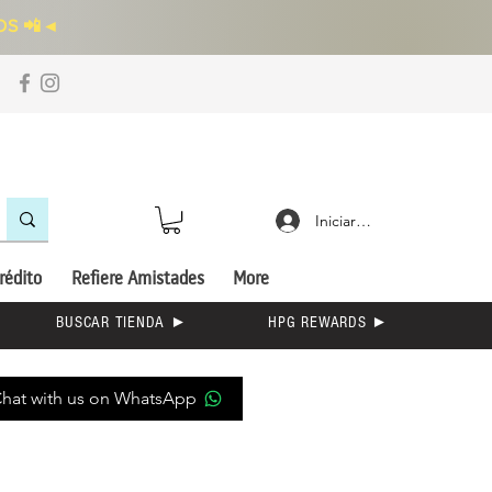
S 📲
◄
Iniciar sesión
rédito
Refiere Amistades
More
BUSCAR TIENDA ►
HPG REWARDS ►
hat with us on WhatsApp