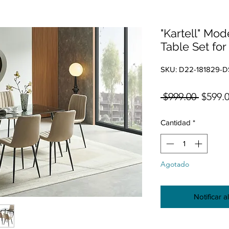
"Kartell" Mo
Table Set for
SKU: D22-181829-D
Precio
 $999.00 
$599.
Cantidad
*
Agotado
Notificar a