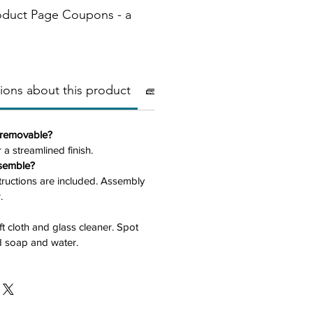
oduct Page Coupons - a
ions about this product
🧱Materials
⚠️ Important
s removable?
 a streamlined finish.
ssemble?
structions are included. Assembly
.
ft cloth and glass cleaner. Spot
ld soap and water.