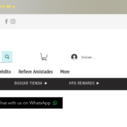
S 📲
◄
Iniciar sesión
rédito
Refiere Amistades
More
BUSCAR TIENDA ►
HPG REWARDS ►
hat with us on WhatsApp