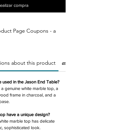
ealizar compra
oduct Page Coupons - a
ions about this product
🧱Materials
⚠️ Important
e used in the Jason End Table?
s a genuine white marble top, a
ood frame in charcoal, and a
base.
top have a unique design?
white marble top has delicate
c, sophisticated look.