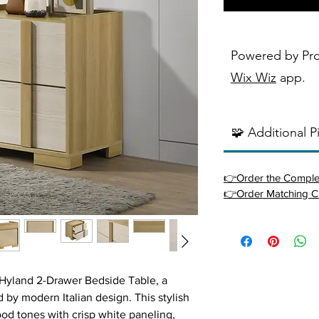
Powered by Pr
Wix Wiz
app.
🧩 Additional P
👉Order the Comple
👉Order Matching C
Hyland 2-Drawer Bedside Table, a
d by modern Italian design. This stylish
od tones with crisp white paneling,