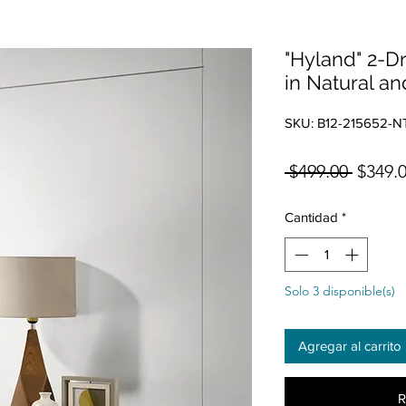
"Hyland" 2-D
in Natural an
SKU: B12-215652-N
Precio
 $499.00 
$349.
Cantidad
*
Solo 3 disponible(s)
Agregar al carrito
R