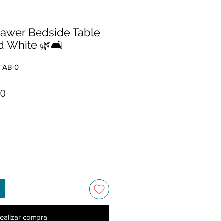
rawer Bedside Table
d White 🌿🛋️
TAB-0
Precio de oferta
00
ealizar compra