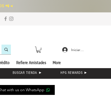
S 📲
◄
Iniciar sesión
rédito
Refiere Amistades
More
BUSCAR TIENDA ►
HPG REWARDS ►
hat with us on WhatsApp