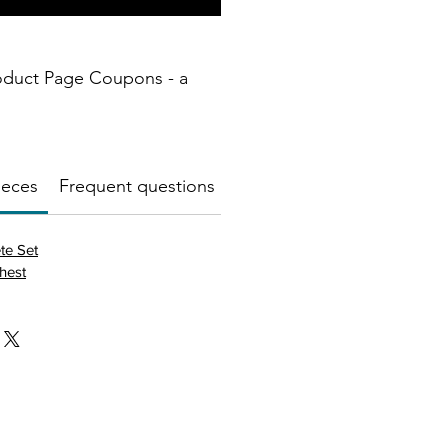
oduct Page Coupons - a
ieces
Frequent questions about this product
🧱Mater
te Set
hest