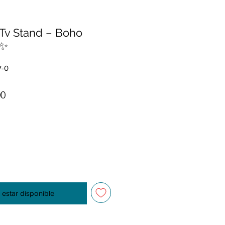
 Tv Stand – Boho
✨
V-0
Precio de oferta
00
l estar disponible