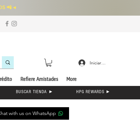
S 📲
◄
Iniciar sesión
rédito
Refiere Amistades
More
BUSCAR TIENDA ►
HPG REWARDS ►
hat with us on WhatsApp