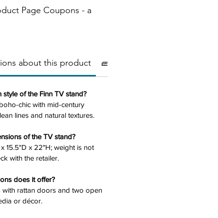
oduct Page Coupons - a
ions about this product
🧱Materials
⚠️ Important
 style of the Finn TV stand?
boho-chic with mid-century
lean lines and natural textures.
ensions of the TV stand?
x 15.5"D x 22"H; weight is not
k with the retailer.
ons does it offer?
s with rattan doors and two open
edia or décor.