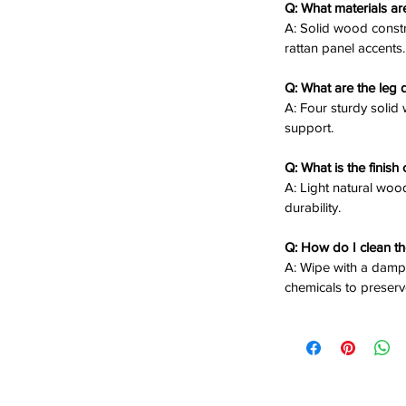
Q: What materials ar
A: Solid wood constru
rattan panel accents.
 rattan texture with open shelving,
Q: What are the leg d
ding décor. Its light wood finish and low
A: Four sturdy solid
hub for your living room.
support.
 Rattan Tv Stand today! ✨📺
Q: What is the finish
A: Light natural wood
durability.
Q: How do I clean t
A: Wipe with a damp
chemicals to preserve