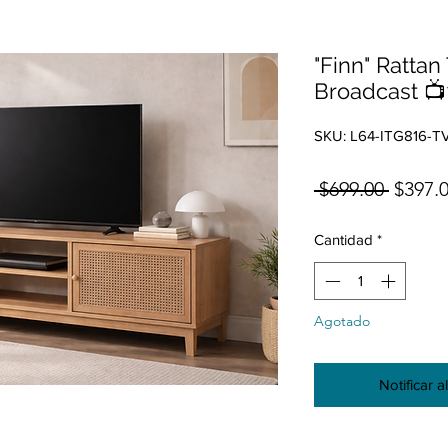
"Finn" Rattan
Broadcast 
SKU: L64-ITG816-T
Precio
 $699.00 
$397.
Cantidad
*
Agotado
Notificar a