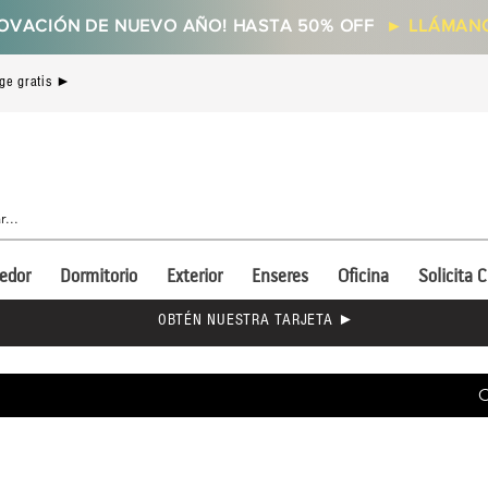
OVACIÓN DE NUEVO AÑO! HASTA 50% OFF
►
LLÁMANO
ge gratis ►
edor
Dormitorio
Exterior
Enseres
Oficina
Solicita C
OBTÉN NUESTRA TARJETA ►
C