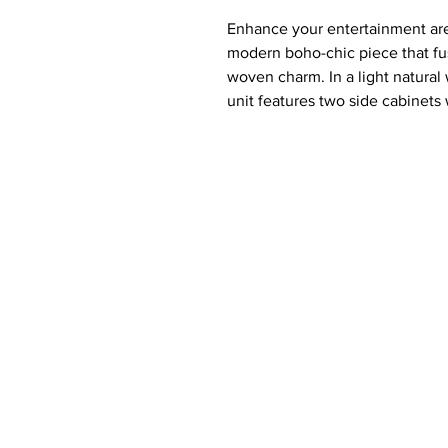
Enhance your entertainment ar
modern boho-chic piece that fus
woven charm. In a light natural 
unit features two side cabinets
storage, flanked by two open ce
décor. Solid wood construction
stable elevation, creating an air
viewings or styled displays.
Key Features
✨:
Rattan Panel Doors
: Woven t
Open Center Shelves
: Two s
accessories.
Light Natural Wood Finish
: H
Low-Profile Design
: Rectangu
15.5"D x 22"H).
Solid Wood Construction
: Du
Mid-Century Boho Style
: Cle