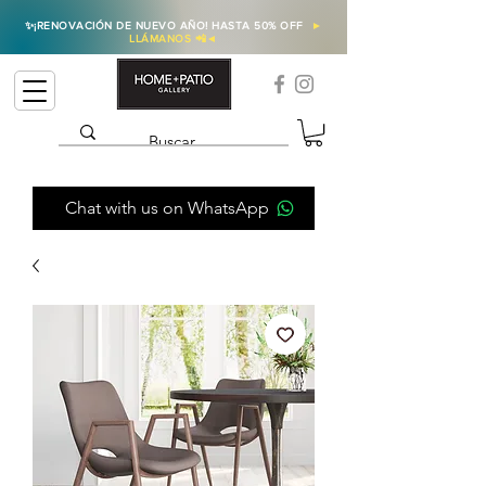
✨
¡RENOVACIÓN DE NUEVO AÑO! HASTA 50% OFF
►
LLÁMANOS 📲
◄
Chat with us on WhatsApp