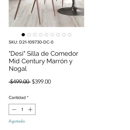
SKU: D21-109730-DC-0
"Desi" Silla de Comedor
Mid Century Marrón y
Nogal
Precio
Precio de oferta
 $499.00 
$399.00
Cantidad
*
Agotado