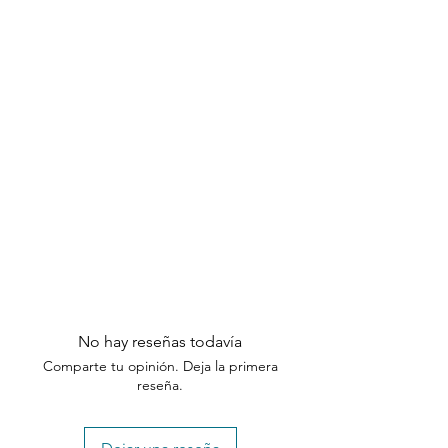
empaque original no son elegibles
para cambios o devoluciones.
Gracias por comprender nuestra
política de devoluciones. Si tiene
alguna pregunta o necesita ayuda,
comuníquese con nuestro equipo de
atención al cliente dentro de los
plazos especificados.
No hay reseñas todavía
Comparte tu opinión. Deja la primera
reseña.