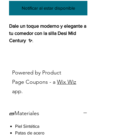
Notificar al estar disponible
Dale un toque moderno y elegante a
tu comedor con la silla Desi Mid
Century ✨
.
Combina perfectamente con
cualquier espacio gracias a su estilo
moderno y Mid Century Moderno ️.
Powered by Product
Además, ¡es súper fuerte! Soporta
Page Coupons - a
Wix Wiz
hasta 350 libras y es ideal para uso
app.
comercial.
Características Clave
🧱Materiales
Asiento de cuero sintético
marrón
Piel Sintética
Patas de acero con acabado de
Patas de acero
madera sintética nogal