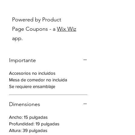
Poliuretano y asiento plano con
estructura de tubo de acero
cromado.
Powered by Product
Page Coupons - a
Wix Wiz
Características:
app.
Materiales del producto: acero,
espuma, poliuretano, faux leather.
Color blanco
Importante
Color base: cromo
Capacidad de peso: 250 libras
Accesorios no incluidos
Incluye: 1 stool de counter
Mesa de comedor no incluida
Se requiere ensamblaje
Dimensiones
Ancho: 15 pulgadas
Profundidad: 19 pulgadas
Altura: 39 pulgadas