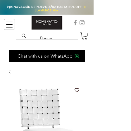
✨
¡RENOVACIÓN DE NUEVO AÑO! HASTA 50% OFF
►
LLÁMANOS 📲
◄
Chat with us on WhatsApp