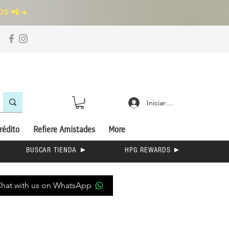
S 📲
◄
Iniciar sesión
rédito
Refiere Amistades
More
BUSCAR TIENDA ►
HPG REWARDS ►
hat with us on WhatsApp