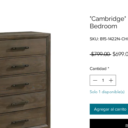
"Cambridge" 
Bedroom
SKU: B15-1422N-CH
Precio
 $799.00 
$699.
Cantidad
*
Solo 1 disponible(s)
Agregar al carrito
R