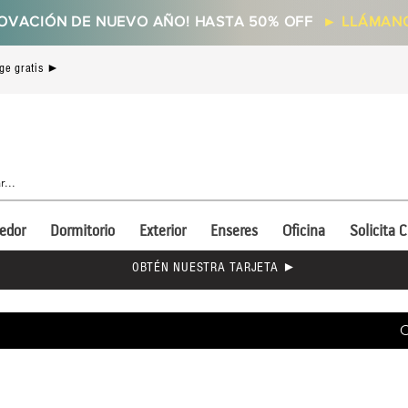
OVACIÓN DE NUEVO AÑO! HASTA 50% OFF
►
LLÁMANO
ge gratis ►
edor
Dormitorio
Exterior
Enseres
Oficina
Solicita C
OBTÉN NUESTRA TARJETA ►
C