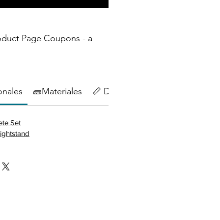
oduct Page Coupons - a
onales
🧱Materiales
📏 Dimensiones
🔄Política de
te Set
ightstand