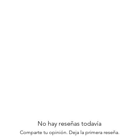
promises durability and lasting quality
ish: The dark walnut finish, enhanced
ds depth and sophistication to any room.
ing five spacious drawers, this chest
rganizing your clothing and accessories,
ee.
er glides smoothly on ball bearing
ortless access to your belongings.
el tone bar pulls offer a modern contrast
vating the aesthetic appeal of the piece.
le with the elegant Cambridge Chest
s style, storage, and sophistication in
r online today to bring both beauty
pace!
No hay reseñas todavía
Comparte tu opinión. Deja la primera reseña.