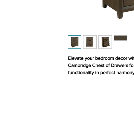
Elevate your bedroom decor wit
Cambridge Chest of Drawers fo
functionality in perfect harmony
Its elegant construction not onl
but also adds a touch of sophis
looking to enhance a modern, rus
seamlessly fits in, offering bo
Key Features:
Quality Construction: Craft