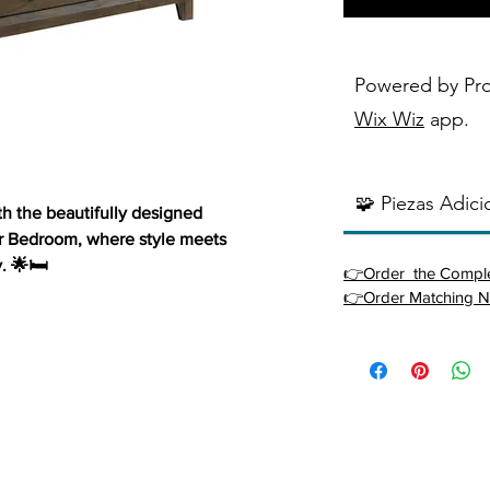
Powered by Pr
Wix Wiz
app.
🧩 Piezas Adici
h the beautifully designed
r Bedroom, where style meets
. 🌟🛏️
👉Order the Comple
👉Order Matching N
y serves as a practical storage solution
tication to your room. Whether you're
tic, or traditional space, this chest
th aesthetic appeal and convenience.
ed from mindy veneer, wood, and