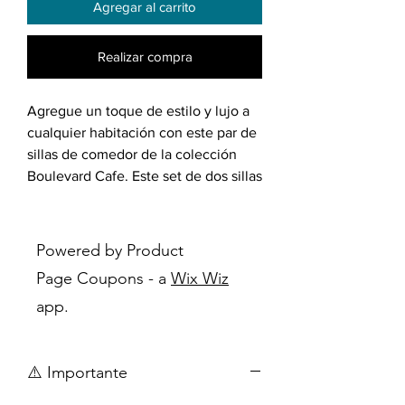
Agregar al carrito
Realizar compra
Agregue un toque de estilo y lujo a
cualquier habitación con este par de
sillas de comedor de la colección
Boulevard Cafe. Este set de dos sillas
de comedor cuenta con un respaldo
de faux leather marrón con asa para
facilitar su uso en la barra de
Powered by Product
desayuno o en la mesa del comedor.
Page Coupons - a
Wix Wiz
El asiento de imitación de textura de
app.
madera de estas sillas de mesa de
cocina añade un estilo moderno a tu
cocina, comedor o cualquier lugar
⚠️ Importante
donde necesites asientos
adicionales, ya sea que estés