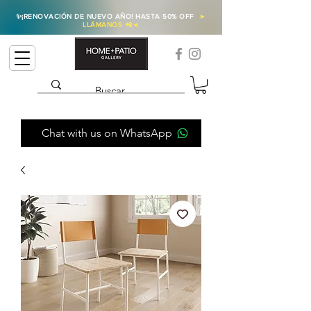
✨
¡RENOVACIÓN DE NUEVO AÑO! HASTA 50% OFF
►
LLÁMANOS 📲
◄
Chat with us on WhatsApp