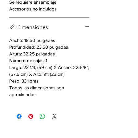
Se requiere ensamblaje
sentado alrededor de una mesa con
Accesorios no incluidos
amigos, sentado para atarte los
zapatos o simplemente
descansando. . Estas sillas de
📏 Dimensiones
comedor cuentan con un marco de
metal texturizado con recubrimiento
Ancho: 18.50 pulgadas
Profundidad: 23.50 pulgadas
de polvo negro que no solo agrega
Altura: 32.25 pulgadas
un estilo hermoso sino que también
Número de cajas: 1
garantiza que estén diseñadas para
Largo: 23 1/4; (59 cm) X Ancho: 22 5/8";
durar muchos años. El diseño versátil
(57,5 cm) X Alto: 9"; (23 cm)
de esta silla de cocina de faux
Peso: 33 libras
leather permite un ajuste perfecto en
Todas las dimensiones son
el mobiliario y la decoración de su
aproximadas
hogar actual. Este juego de sillas de
cocina agregará una apariencia
deslumbrante y versatilidad a
cualquier habitación de su hogar.
Características: