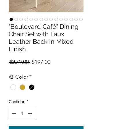
"Boulevard Café" Dining
Chair Set with Faux
Leather Back in Mixed
Finish
Precio
Precio de oferta
 $679.00 
$197.00
🎨 Color
*
Cantidad
*