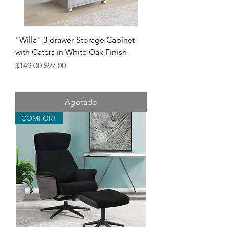
"Willa" 3-drawer Storage Cabinet
with Caters in White Oak Finish
Precio
Precio de oferta
$149.00
$97.00
Agotado
COMFORT