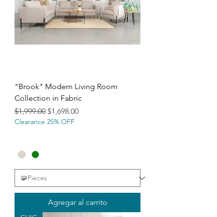
"Brook" Modern Living Room
Collection in Fabric
Precio
Precio de oferta
$1,999.00
$1,698.00
Clearance 25% OFF
Agregar al carrito