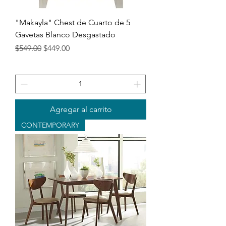
"Makayla" Chest de Cuarto de 5
Gavetas Blanco Desgastado
Precio
Precio de oferta
$549.00
$449.00
Agregar al carrito
CONTEMPORARY