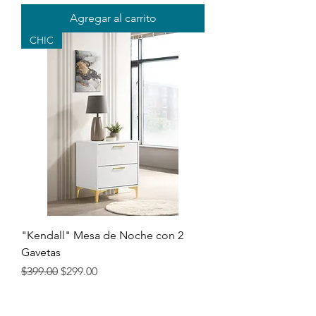
Agregar al carrito
CHIC
"Kendall" Mesa de Noche con 2
Gavetas
Precio
Precio de oferta
$399.00
$299.00