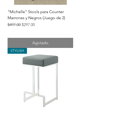
"Michelle" Stools para Counter
Marrones y Negros (Juego de 2)
Precio
Precio de oferta
$497.00
$297.00
Agotado
STYLISH