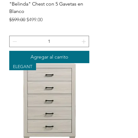
"Belinda" Chest con 5 Gavetas en
Blanco
Precio
Precio de oferta
$599.00
$499.00
Agregar al carrito
ELEGANT