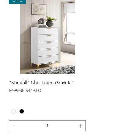
CHIC
"Kendall" Chest con 5 Gavetas
Precio
Precio de oferta
$499.00
$449.00