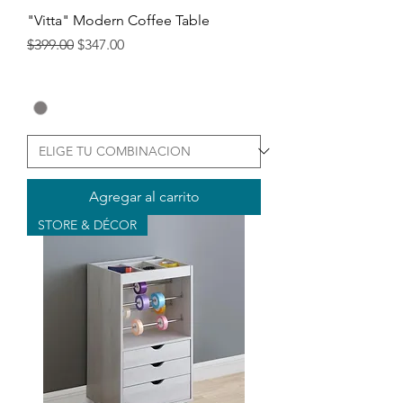
"Vitta" Modern Coffee Table
Precio
Precio de oferta
$399.00
$347.00
Agregar al carrito
STORE & DÉCOR