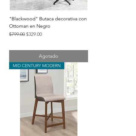
"Blackwood" Butaca decorativa con
Ottoman en Negro
Precio
Precio de oferta
$799.00
$329.00
Agotado
MID CENTURY MODERN