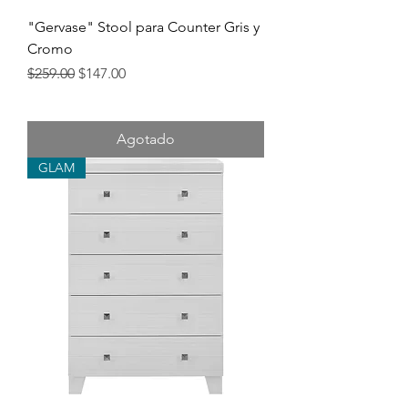
"Gervase" Stool para Counter Gris y
Cromo
Precio
Precio de oferta
$259.00
$147.00
Agotado
GLAM