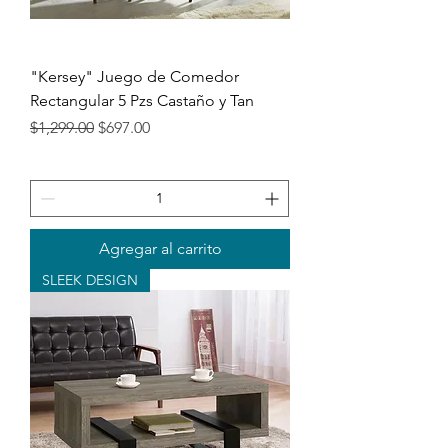
"Kersey" Juego de Comedor
Rectangular 5 Pzs Castaño y Tan
Precio
Precio de oferta
$1,299.00
$697.00
Agregar al carrito
SLEEK DESIGN