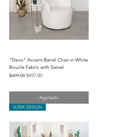
"Deco" Accent Barrel Chair in White
Boucle Fabric with Swivel
Precio
Precio de oferta
$699.00
$497.00
Agotado
SLEEK DESIGN