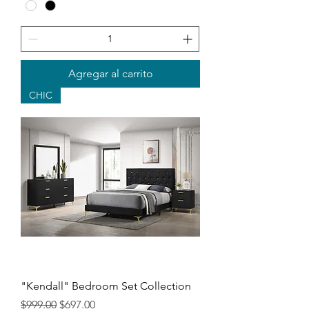
Agregar al carrito
CHIC
"Kendall" Bedroom Set Collection
Precio
Precio de oferta
$999.00
$697.00