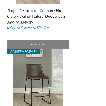
"Logan" Stools de Counter Gris
Claro y Walnut Natural (Juego de 2)
Precio
Precio de oferta
$699.00
$349.50
✔️Online Clearance 50% Off
Agotado
CONTEMPORARY