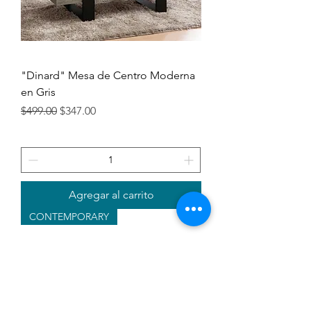
"Dinard" Mesa de Centro Moderna
en Gris
Precio
Precio de oferta
$499.00
$347.00
Agregar al carrito
CONTEMPORARY