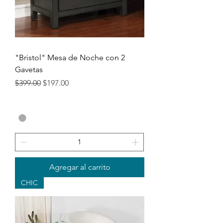
"Bristol" Mesa de Noche con 2
Gavetas
Precio
Precio de oferta
$399.00
$197.00
Agregar al carrito
CHIC