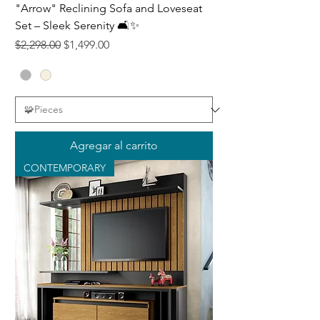
"Arrow" Reclining Sofa and Loveseat
Set – Sleek Serenity 🛋️✨
Precio
Precio de oferta
$2,298.00
$1,499.00
Agregar al carrito
CONTEMPORARY