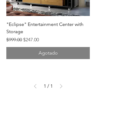
"Eclipse" Entertainment Center with
Storage
Precio
Precio de oferta
$999.00
$247.00
Agotado
1
/
1