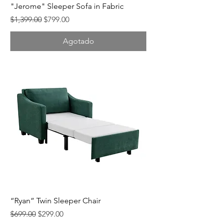
"Jerome" Sleeper Sofa in Fabric
Precio
Precio de oferta
$1,399.00
$799.00
Agotado
“Ryan” Twin Sleeper Chair
Precio
Precio de oferta
$699.00
$299.00