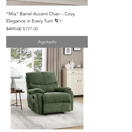
"Mia" Barrel Accent Chair – Cozy
Elegance in Every Turn 🌀✨
Precio
Precio de oferta
$499.00
$197.00
Agotado