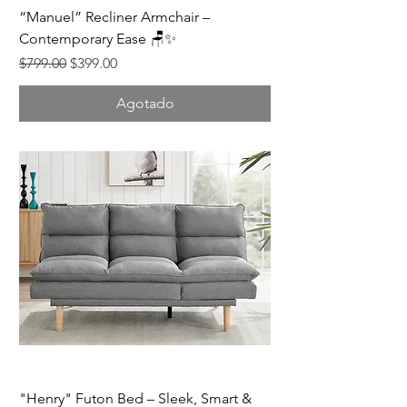
“Manuel” Recliner Armchair –
Contemporary Ease 🪑✨
Precio
Precio de oferta
$799.00
$399.00
Agotado
"Henry" Futon Bed – Sleek, Smart &