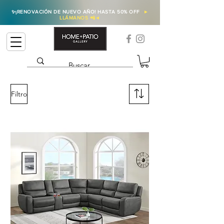
✨
¡RENOVACIÓN DE NUEVO AÑO! HASTA 50% OFF
►
LLÁMANOS 📲
◄
Filtro