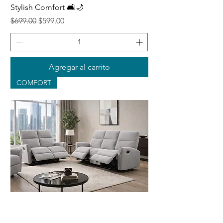
Stylish Comfort 🛋️🌙
Precio
Precio de oferta
$699.00
$599.00
Agregar al carrito
COMFORT