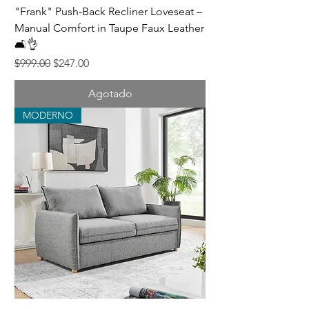
"Frank" Push-Back Recliner Loveseat –
Manual Comfort in Taupe Faux Leather
🛋️👌
Precio
Precio de oferta
$999.00
$247.00
Agotado
MODERNO