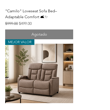
"Camilo" Loveseat Sofa Bed–
Adaptable Comfort 🛋️✨
Precio
Precio de oferta
$999.00
$499.00
Agotado
MEJOR VALOR