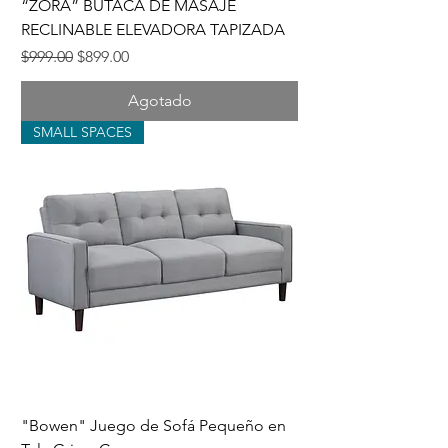
“ZORA” BUTACA DE MASAJE
RECLINABLE ELEVADORA TAPIZADA
Precio
Precio de oferta
$999.00
$899.00
Agotado
SMALL SPACES
"Bowen" Juego de Sofá Pequeño en