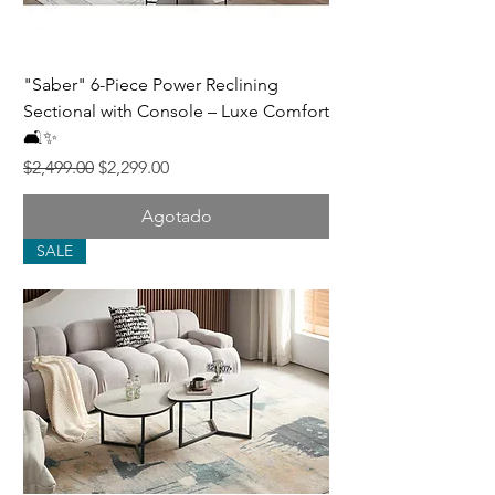
"Saber" 6-Piece Power Reclining
Sectional with Console – Luxe Comfort
🛋️✨
Precio
Precio de oferta
$2,499.00
$2,299.00
Agotado
SALE