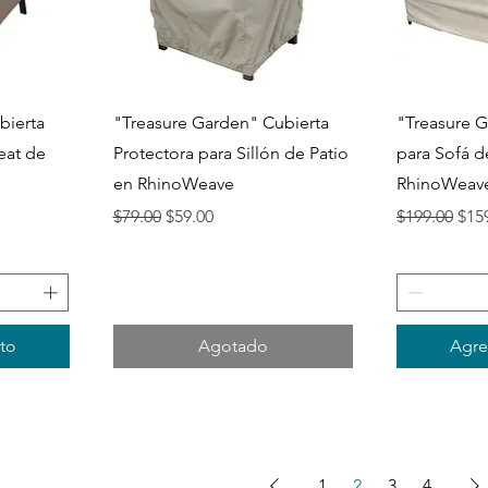
Vista rápida
V
bierta
"Treasure Garden" Cubierta
"Treasure G
eat de
Protectora para Sillón de Patio
para Sofá d
en RhinoWeave
RhinoWeav
ta
Precio
Precio de oferta
Precio
Prec
$79.00
$59.00
$199.00
$15
ito
Agotado
Agreg
1
2
3
4