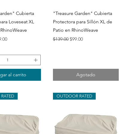
ista rápida
Vista rápida
arden" Cubierta
"Treasure Garden" Cubierta
para Loveseat XL
Protectora para Sillón XL de
n RhinoWeave
Patio en RhinoWeave
io de oferta
Precio
Precio de oferta
9.00
$139.00
$99.00
ar al carrito
Agotado
 RATED
OUTDOOR RATED