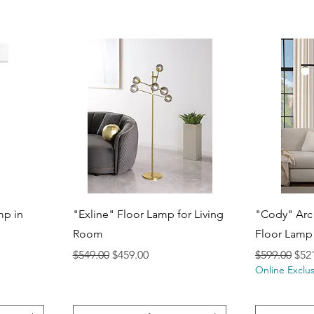
Vista rápida
V
mp in
"Exline" Floor Lamp for Living
"Cody" Arc
Room
Floor Lamp
ta
Precio
Precio de oferta
Precio
Prec
$549.00
$459.00
$599.00
$52
Online Exclus