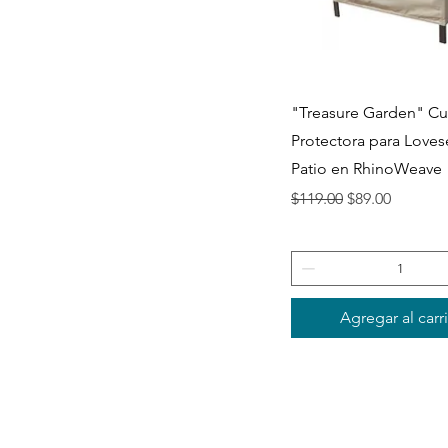
Vista rápida
"Treasure Garden" Cu
Protectora para Loves
Patio en RhinoWeave
Precio
Precio de ofer
$119.00
$89.00
Agregar al carr