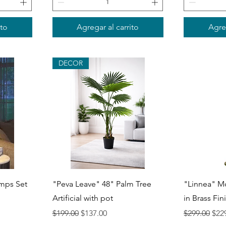
ito
Agregar al carrito
Agreg
DECOR
Vista rápida
V
mps Set
"Peva Leave" 48" Palm Tree
"Linnea" M
Artificial with pot
in Brass Fin
ta
Precio
Precio de oferta
Precio
Prec
$199.00
$137.00
$299.00
$22