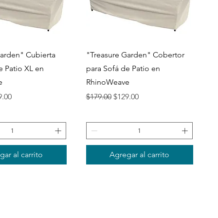
ista rápida
Vista rápida
arden" Cubierta
"Treasure Garden" Cobertor
e Patio XL en
para Sofá de Patio en
e
RhinoWeave
io de oferta
Precio
Precio de oferta
9.00
$179.00
$129.00
ar al carrito
Agregar al carrito