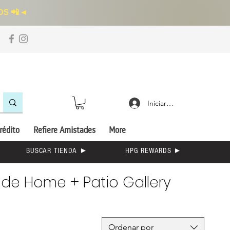
S 📲
◄
Iniciar sesión
rédito
Refiere Amistades
More
BUSCAR TIENDA ►
HPG REWARDS ►
 de Home + Patio Gallery
Ordenar por