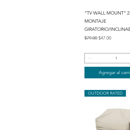
Vista rápida
“TV WALL MOUNT” 23
MONTAJE
GIRATORIO/INCLINA
Precio
Precio de ofert
$79.00
$47.00
Agregar al carr
OUTDOOR RATED