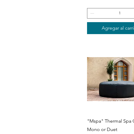
Material: Polyethylene
Material: Synthetic Wicker
Agregar al carr
Vista rápida
"Mspa" Thermal Spa C
Mono or Duet