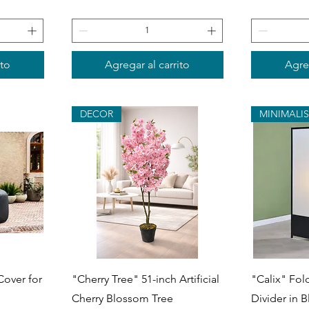
ito
Agregar al carrito
Agreg
DECOR
MINIMALIS
Vista rápida
V
over for
"Cherry Tree" 51-inch Artificial
"Calix" Fo
Cherry Blossom Tree
Divider in B