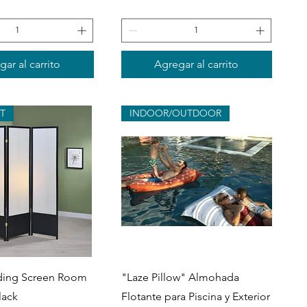
ar al carrito
Agregar al carrito
T
INDOOR/OUTDOOR
ista rápida
Vista rápida
lding Screen Room
"Laze Pillow" Almohada
lack
Flotante para Piscina y Exterior