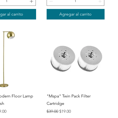
ar al carrito
Agregar al carrito
ista rápida
Vista rápida
odern Floor Lamp
"Mspa" Twin Pack Filter
ish
Cartridge
io de oferta
Precio
Precio de oferta
9.00
$39.00
$19.00