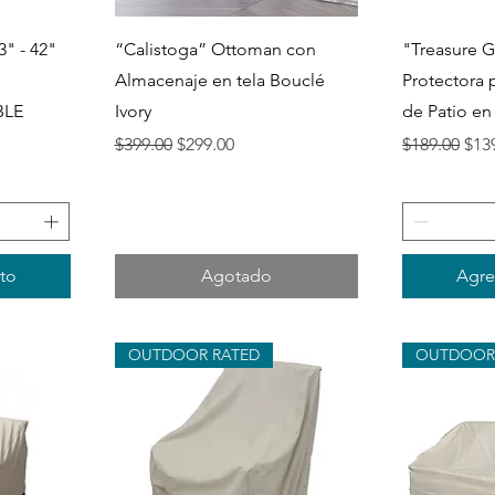
Vista rápida
V
" - 42"
“Calistoga” Ottoman con
"Treasure G
Almacenaje en tela Bouclé
Protectora 
BLE
Ivory
de Patio e
a
Precio
Precio de oferta
Precio
Prec
$399.00
$299.00
$189.00
$13
ito
Agotado
Agreg
OUTDOOR RATED
OUTDOOR