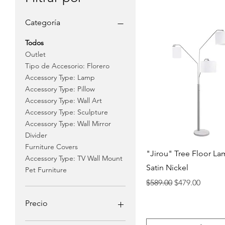
Categoría
Todos
Outlet
Tipo de Accesorio: Florero
Accessory Type: Lamp
Accessory Type: Pillow
Accessory Type: Wall Art
Accessory Type: Sculpture
Accessory Type: Wall Mirror
Divider
Furniture Covers
Vista rápida
"Jirou" Tree Floor La
Accessory Type: TV Wall Mount
Satin Nickel
Pet Furniture
Precio
Precio de ofer
$589.00
$479.00
Precio